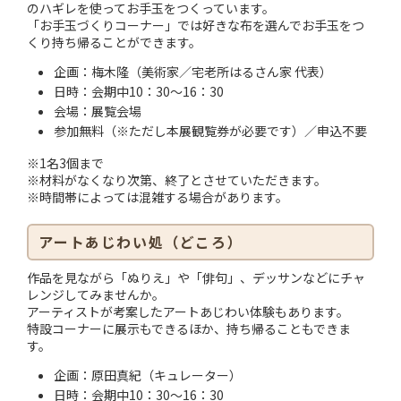
のハギレを使ってお手玉をつくっています。
「お手玉づくりコーナー」では好きな布を選んでお手玉をつ
くり持ち帰ることができます。
企画：梅木隆（美術家／宅老所はるさん家 代表）
日時：会期中10：30〜16：30
会場：展覧会場
参加無料（※ただし本展観覧券が必要です）／申込不要
※1名3個まで
※材料がなくなり次第、終了とさせていただきます。
※時間帯によっては混雑する場合があります。
アートあじわい処（どころ）
作品を見ながら「ぬりえ」や「俳句」、デッサンなどにチャ
レンジしてみませんか。
アーティストが考案したアートあじわい体験もあります。
特設コーナーに展示もできるほか、持ち帰ることもできま
す。
企画：原田真紀（キュレーター）
日時：会期中10：30〜16：30