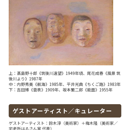
上：髙島野十郎《筑後川遠望》1949年頃、尾花成春《風景 筑
後川より》1987年
中：内野秀美《航海》1985年、平井光典《ちくご路》1983年
下：吉田博《雲表》1909年、坂本繁二郎《能面》1955年
ゲストアーティスト／キュレーター
ゲストアーティスト：鈴木淳（美術家）＋梅木隆（美術家／
宅老所はるさん家 代表）