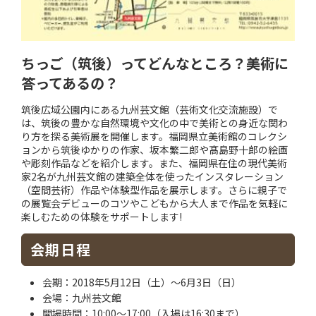
ちっご（筑後）ってどんなところ？美術に
答ってあるの？
筑後広域公園内にある九州芸文館（芸術文化交流施設）で
は、筑後の豊かな自然環境や文化の中で美術との身近な関わ
り方を探る美術展を開催します。福岡県立美術館のコレクシ
ョンから筑後ゆかりの作家、坂本繁二郎や髙島野十郎の絵画
や彫刻作品などを紹介します。また、福岡県在住の現代美術
家2名が九州芸文館の建築全体を使ったインスタレーション
（空間芸術）作品や体験型作品を展示します。さらに親子で
の展覧会デビューのコツやこどもから大人まで作品を気軽に
楽しむための体験をサポートします!
会期日程
会期：2018年5月12日（土）〜6月3日（日）
会場：九州芸文館
開場時間：10:00〜17:00（入場は16:30まで）