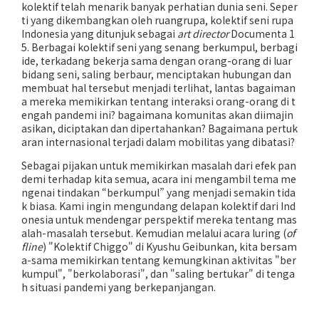
kolektif telah menarik banyak perhatian dunia seni. Seper
ti yang dikembangkan oleh ruangrupa, kolektif seni rupa
Indonesia yang ditunjuk sebagai
art director
Documenta 1
5. Berbagai kolektif seni yang senang berkumpul, berbagi
ide, terkadang bekerja sama dengan orang-orang di luar
bidang seni, saling berbaur, menciptakan hubungan dan
membuat hal tersebut menjadi terlihat, lantas bagaiman
a mereka memikirkan tentang interaksi orang-orang di t
engah pandemi ini? bagaimana komunitas akan diimajin
asikan, diciptakan dan dipertahankan? Bagaimana pertuk
aran internasional terjadi dalam mobilitas yang dibatasi?
Sebagai pijakan untuk memikirkan masalah dari efek pan
demi terhadap kita semua, acara ini mengambil tema me
ngenai tindakan “berkumpul” yang menjadi semakin tida
k biasa. Kami ingin mengundang delapan kolektif dari Ind
onesia untuk mendengar perspektif mereka tentang mas
alah-masalah tersebut. Kemudian melalui acara luring (
of
fline
) "Kolektif Chiggo" di Kyushu Geibunkan, kita bersam
a-sama memikirkan tentang kemungkinan aktivitas "ber
kumpul", "berkolaborasi", dan "saling bertukar" di tenga
h situasi pandemi yang berkepanjangan.