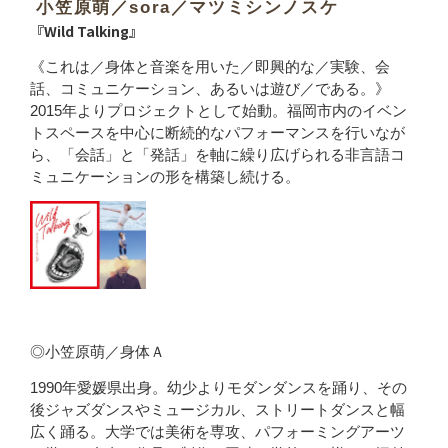
小笠原萌／sora／マツミシンノスケ
『Wild Talking』
《これは／身体と音楽を用いた／即興的な／実験、会
話、コミュニケーション、あるいは遊び／である。》
2015年よりプロジェクトとして始動。福岡市内のイベン
トスペースを中心に断続的なパフォーマンスを行いなが
ら、「会話」と「発話」を軸に繰り広げられる非言語コ
ミュニケーションの形を構築し続ける。
◎小笠原萌／身体Ａ
1990年愛媛県出身。幼少よりモダンダンスを踊り、その
後ジャズダンスやミュージカル、ストリートダンスと幅
広く踊る。大学では美術を専攻、パフォーミングアーツ