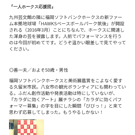
『一人ホークス応援団』
九州芸文館の隣に福岡ソフトバンクホークスの新ファー
ム本拠地球場「HAWKSベースボールパーク筑後」が開設
される（2016年3月）ことにちなんで、ホークスに関連し
た渾身の芸を披露します。人前でパフォーマンスを行う
のは今回が初めてです。どうぞ温かい眼差しで見てやって
ください。
◎善一夫／およそ50歳・男性
福岡ソフトバンクホークスと美術展鑑賞をこよなく愛す
る久留米市民。八女市の観光ボランティアにも関わってい
る。ふだん創作活動や発表活動は特にしていないが、
『カラダに効くアート』展チラシの「カラダに効くパフ
ォーマー募集」の字を目にした瞬間「びびっ！」と来て
思わず応募してしまった。もうやるしかない！