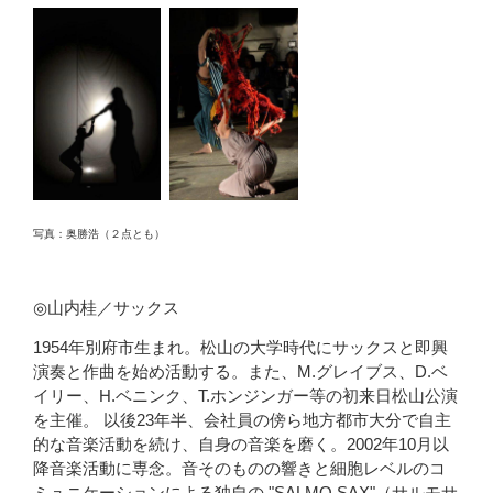
写真：奥勝浩（２点とも）
◎
山内桂／サックス
1954年別府市生まれ。松山の大学時代にサックスと即興
演奏と
作曲を始め活動する。また、M.グレイブス、D.ベ
イリー、H.ベニンク、T.ホンジンガー等の初来日松山公演
を主催。 以後23年半、会社
員の傍ら地方都市大分で自主
的な音楽活動を続け、自身の音楽を磨く。2002年10月以
降音楽活動に専念。音そのものの響きと細胞レベルのコ
ミュニケーションによる独自の "SALMO SAX"（サルモサ