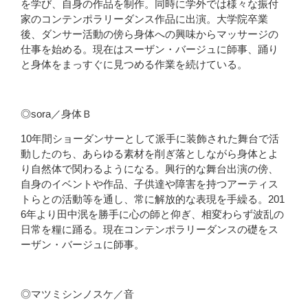
を学び、自身の作品を制作。同時に学外では様々な振付
家のコンテンポラリーダンス作品に出演。大学院卒業
後、ダンサー活動の傍ら身体への興味からマッサージの
仕事を始める。現在はスーザン・バージュに師事、踊り
と身体をまっすぐに見つめる作業を続けている。
◎sora／身体Ｂ
10年間ショーダンサーとして派手に装飾された舞台で活
動したのち、あらゆる素材を削ぎ落としながら身体とよ
り自然体で関わるようになる。興行的な舞台出演の傍、
自身のイベントや作品、子供達や障害を持つアーティス
トらとの活動等を通し、常に解放的な表現を手繰る。201
6年より田中泯を勝手に心の師と仰ぎ、相変わらず波乱の
日常を糧に踊る。現在コンテンポラリーダンスの礎をス
ーザン・バージュに師事。
◎マツミシンノスケ／音