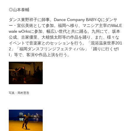
◎山本泰輔
ダンス東野祥子に師事。Dance Company BABY-Qにダンサ
ー・宣伝美術として参加。福岡へ移り、マニシア主宰のWaLE
wale wOrksに参加、幅広い世代と共に踊る。九州にて、坂本
公成、古家優里、大植慎太郎等の作品を踊り、また、様々な
イベントで音楽家とのセッションを行う。「混浴温泉世界201
2」「福岡ダンスフリンジフェスティバル」「踊りに行くぜI
I」等で、客演や作品上演を行う。
写真：岡村憲吾