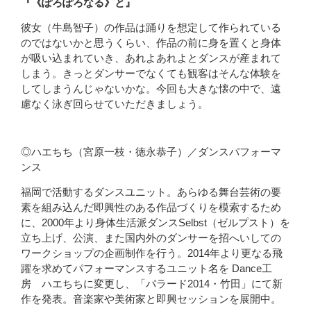
『《ぽろぽろなる》と』
彼女（牛島智子）の作品は踊りを想定して作られている
のではないか
と思うくらい、作品の前に身を置くと身体
が吸い込まれ
ていき、あれよあれよとダンスが産まれて
しまう。きっ
とダンサーでなくても観客はそんな体験を
してしまうん
じゃないかな。今回も大きな懐の中で、遠
慮なく泳ぎ回
らせていただきましょう。
◎ハエちち
（宮原一枝・徳永恭子）／ダンスパフォーマ
ンス
福岡で活動するダンスユニット。あらゆる舞台芸術の要
素を組み込んだ即興性のある作品づくりを模索するため
に、
2000
年より身体生活派ダンス
Selbst
（ゼルプスト）
を
立ち上げ、公演、また国内外のダンサーを招へいして
の
ワークショップの企画制作を行う。
2014
年より更なる
飛
躍を求めてパフォーマンスするユニット名を
Dance
工
房 ハエちちに変更し、「パラード
2014
・竹田」にて新
作を発表。音楽家や美術家と即興セッションを展開中。