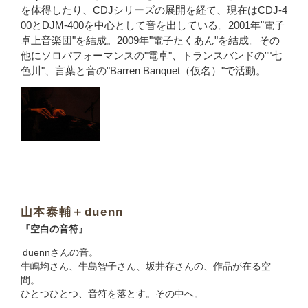
を体得したり、CDJシリーズの展開を経て、現在はCDJ-4
00とDJM-400を中心として音を出している。2001年"電子
卓上音楽団"を結成。2009年"電子たくあん"を結成。その
他にソロパフォーマンスの"電卓"、トランスバンドの”"七
色川"、言葉と音の"Barren Banquet（仮名）"で活動。
山本泰輔＋duenn
『空白の音符』
duennさんの音。
牛嶋均さん、牛島智子さん、坂井存さんの、作品が在る空
間。
ひとつひとつ、音符を落とす。その中へ。