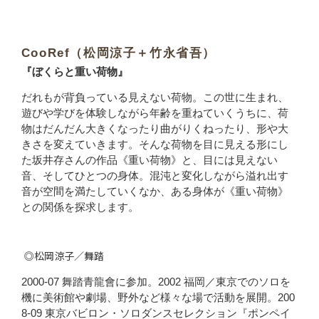
CooRef（松岡涼子＋竹永省吾）
『ぼくらと重い荷物』
だれもが背負っている見えない荷物。この世に生まれ、
遊びや学びを体験しながら年齢を重ねていくうちに、荷
物はだんだん大きくなったり曲がりくねったり、形や大
きさを変えていきます。そんな荷物を目に見える形にし
た坂井存さんの作品《重い荷物》と、目には見えない
音、そしてひとつの身体。混沌と変化しながら溢れ出す
音が空間を満たしていくなか、ある身体が《重い荷物》
との関係を探求します。
◎松岡涼子／舞踏
2000-07 舞踏青龍會に参加。2002 福岡／東京でのソロを
機に美術館や劇場、野外など様々な場で活動を展開。200
8-09 東京バビロン・ソロダンスセレクション『ポンペイ