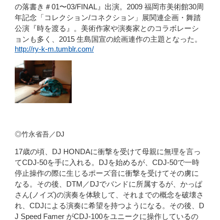
の落書き＃01〜03/FINAL』出演。2009 福岡市美術館30周
年記念「コレクション/コネクション」展関連企画・舞踏
公演『時を渡る』。美術作家や演奏家とのコラボレーシ
ョンも多く、2015 生島国宣の絵画連作の主題となった。
http://ry-k-m.tumblr.com/
◎竹永省吾／DJ
17歳の頃、DJ HONDAに衝撃を受けて母親に無理を言っ
てCDJ-50を手に入れる。DJを始めるが、CDJ-50で一時
停止操作の際に生じるポーズ音に衝撃を受けてその虜に
なる。その後、DTM／DJでバンドに所属するが、かっぱ
さん(ノイズ)の演奏を体験して、それまでの概念を破壊さ
れ、CDJによる演奏に希望を持つようになる。その後、D
J Speed Famer がCDJ-100をユニークに操作しているの