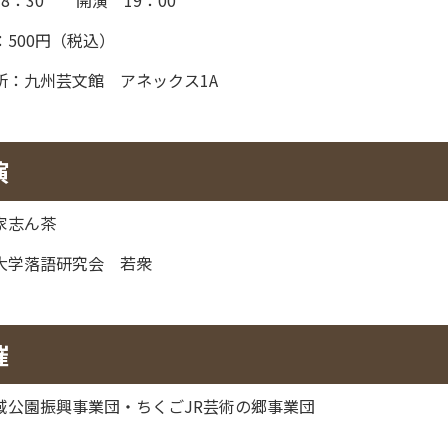
：500円（税込）
所：九州芸文館 アネックス1A
演
家志ん茶
大学落語研究会 若衆
催
域公園振興事業団・ちくごJR芸術の郷事業団