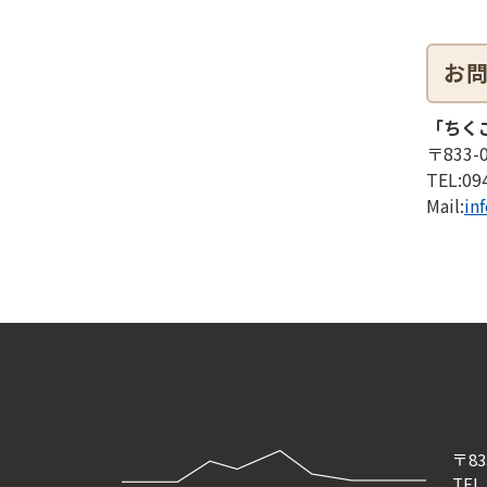
お
「ちく
〒833
TEL:
09
Mail:
in
〒8
TEL