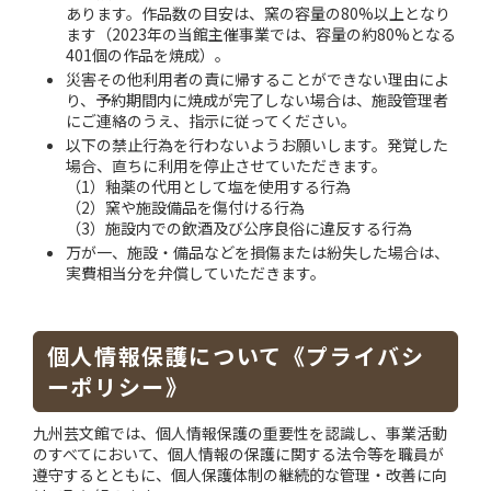
あります。作品数の目安は、窯の容量の80%以上となり
ます（2023年の当館主催事業では、容量の約80%となる
401個の作品を焼成）。
災害その他利用者の責に帰することができない理由によ
り、予約期間内に焼成が完了しない場合は、施設管理者
にご連絡のうえ、指示に従ってください。
以下の禁止行為を行わないようお願いします。発覚した
場合、直ちに利用を停止させていただきます。
（1）釉薬の代用として塩を使用する行為
（2）窯や施設備品を傷付ける行為
（3）施設内での飲酒及び公序良俗に違反する行為
万が一、施設・備品などを損傷または紛失した場合は、
実費相当分を弁償していただきます。
個人情報保護について《プライバシ
ーポリシー》
九州芸文館では、個人情報保護の重要性を認識し、事業活動
のすべてにおいて、個人情報の保護に関する法令等を職員が
遵守するとともに、個人保護体制の継続的な管理・改善に向