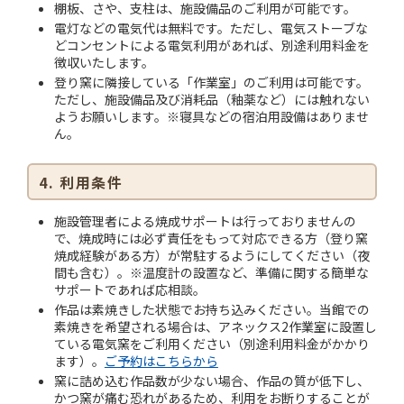
棚板、さや、支柱は、施設備品のご利用が可能です。
電灯などの電気代は無料です。ただし、電気ストーブな
どコンセントによる電気利用があれば、別途利用料金を
徴収いたします。
登り窯に隣接している「作業室」のご利用は可能です。
ただし、施設備品及び消耗品（釉薬など）には触れない
ようお願いします。※寝具などの宿泊用設備はありませ
ん。
4. 利用条件
施設管理者による焼成サポートは行っておりませんの
で、焼成時には必ず責任をもって対応できる方（登り窯
焼成経験がある方）が常駐するようにしてください（夜
間も含む）。※温度計の設置など、準備に関する簡単な
サポートであれば応相談。
作品は素焼きした状態でお持ち込みください。当館での
素焼きを希望される場合は、アネックス2作業室に設置し
ている電気窯をご利用ください（別途利用料金がかかり
ます）。
ご予約はこちらから
窯に詰め込む作品数が少ない場合、作品の質が低下し、
かつ窯が痛む恐れがあるため、利用をお断りすることが