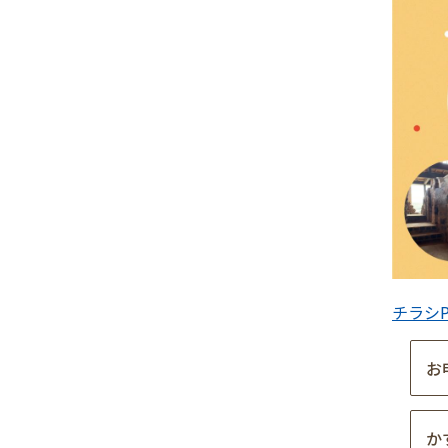
チラシP
お
か