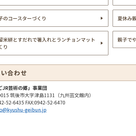
子のコースターづくり
夏休み
留米絣とすだれで箸入れとランチョンマット
親子で
くり
問い合わせ
ごJR芸術の郷」事業団
-0015 筑後市大字津島1131（九州芸文館内）
42-52-6435
FAX:
0942-52-6470
fo@kyushu-geibun.jp