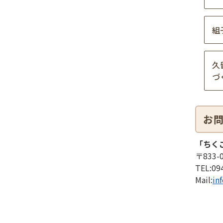
組
久
づ
お
「ちく
〒833
TEL:
09
Mail:
in