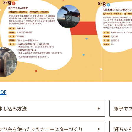
DF
申し込み方法
親子で
すり糸を使ったすだれコースターづくり
輝ちゃ